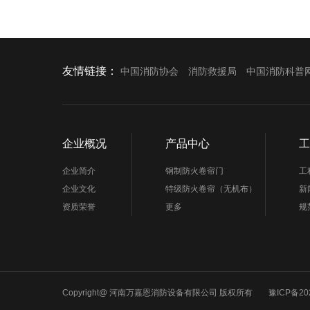
友情链接：
中国消防协会
消防救援局
中国消防科普
企业概况
产品中心
工
企业简介
钢制防火卷帘门
工
企业文化
特级防火卷帘（无机布）
新
资质荣誉
更多
规
Copyright@ 河南万嘉恩消防设备有限公司 版权所有
豫ICP备20